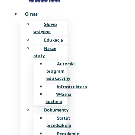
O nas
Słowo
wstępne
Edukacja
Nasze
atuty
Autorski
program
edukacyjny
Infrastruktura
Własna
kuchnia
Dokumenty
Statut
przedszkola
Regulamin