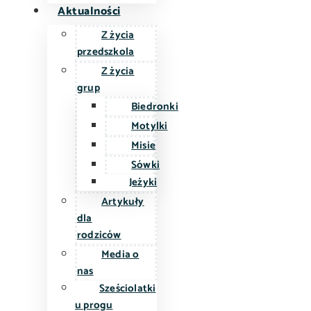
Aktualności
Z życia
przedszkola
Z życia
grup
Biedronki
Motylki
Misie
Sówki
Jeżyki
Artykuły
dla
rodziców
Media o
nas
Sześciolatki
u progu