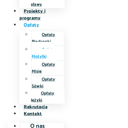
sławy
Projekty i
programy
Opłaty
Opłaty
Biedronki
Opłaty
Motylki
Opłaty
Misie
Opłaty
Sówki
Opłaty
Jeżyki
Rekrutacja
Kontakt
O nas