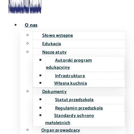
O nas
Słowo wstępne
Edukacja
Nasze atuty
Autorski program
edukacyjny
Infrastruktura
Własna kuchnia
Dokumenty
Statut przedszkola
Regulamin przedszkola
Standardy ochrony
małoletnich
Organ prowadzący