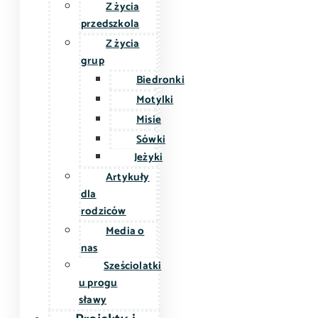
Z życia
przedszkola
Z życia
grup
Biedronki
Motylki
Misie
Sówki
Jeżyki
Artykuły
dla
rodziców
Media o
nas
Sześciolatki
u progu
sławy