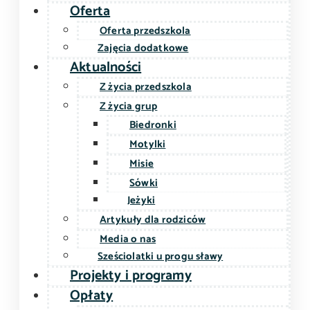
Oferta
Oferta przedszkola
Zajęcia dodatkowe
Aktualności
Z życia przedszkola
Z życia grup
Biedronki
Motylki
Misie
Sówki
Jeżyki
Artykuły dla rodziców
Media o nas
Sześciolatki u progu sławy
Projekty i programy
Opłaty