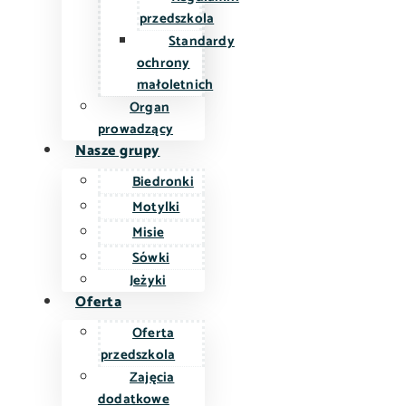
przedszkola
Standardy
ochrony
małoletnich
Organ
prowadzący
Nasze grupy
Biedronki
Motylki
Misie
Sówki
Jeżyki
Oferta
Oferta
przedszkola
Zajęcia
dodatkowe