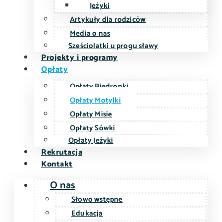
Jeżyki
Artykuły dla rodziców
Media o nas
Sześciolatki u progu sławy
Projekty i programy
Opłaty
Opłaty Biedronki
Opłaty Motylki
Opłaty Misie
Opłaty Sówki
Opłaty Jeżyki
Rekrutacja
Kontakt
O nas
Słowo wstępne
Edukacja