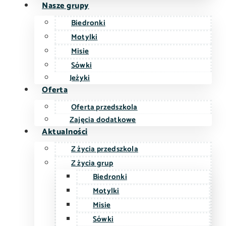
Nasze grupy
Biedronki
Motylki
Misie
Sówki
Jeżyki
Oferta
Oferta przedszkola
Zajęcia dodatkowe
Aktualności
Z życia przedszkola
Z życia grup
Biedronki
Motylki
Misie
Sówki