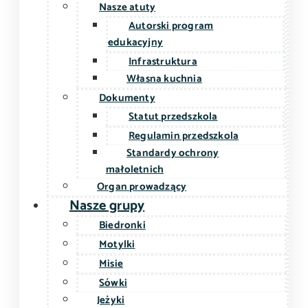
Nasze atuty
Autorski program
edukacyjny
Infrastruktura
Własna kuchnia
Dokumenty
Statut przedszkola
Regulamin przedszkola
Standardy ochrony
małoletnich
Organ prowadzący
Nasze grupy
Biedronki
Motylki
Misie
Sówki
Jeżyki