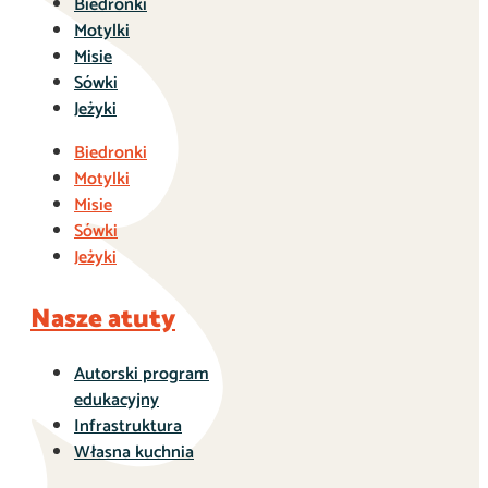
Biedronki
Motylki
Misie
Sówki
Jeżyki
Biedronki
Motylki
Misie
Sówki
Jeżyki
Nasze atuty
Autorski program
edukacyjny
Infrastruktura
Własna kuchnia