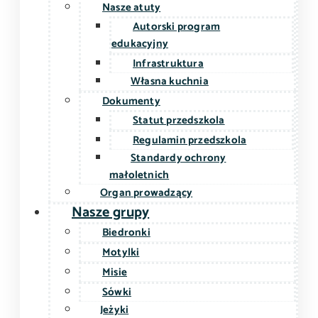
Nasze atuty
Autorski program
edukacyjny
Infrastruktura
Własna kuchnia
Dokumenty
Statut przedszkola
Regulamin przedszkola
Standardy ochrony
małoletnich
Organ prowadzący
Nasze grupy
Biedronki
Motylki
Misie
Sówki
Jeżyki