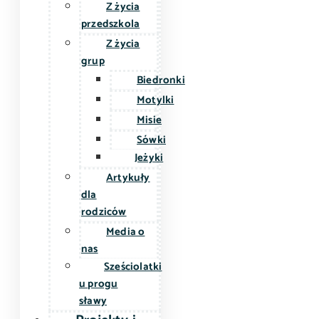
Z życia
przedszkola
Z życia
grup
Biedronki
Motylki
Misie
Sówki
Jeżyki
Artykuły
dla
rodziców
Media o
nas
Sześciolatki
u progu
sławy