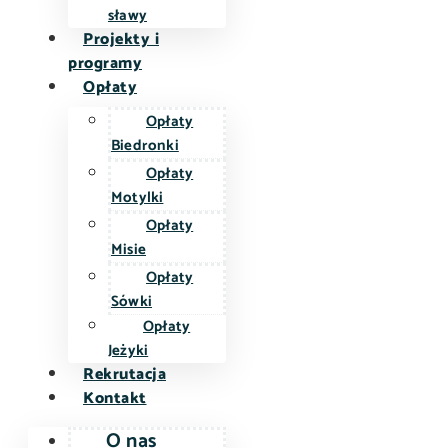
sławy
Projekty i
programy
Opłaty
Opłaty
Biedronki
Opłaty
Motylki
Opłaty
Misie
Opłaty
Sówki
Opłaty
Jeżyki
Rekrutacja
Kontakt
O nas