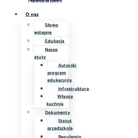
O nas
Słowo
wstępne
Edukacja
Nasze
atuty
Autorski
program
edukacyjny
Infrastruktura
Własna
kuchnia
Dokumenty
Statut
przedszkola
Regulamin