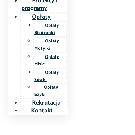
Projekty i
programy
Opłaty
Opłaty
Biedronki
Opłaty
Motylki
Opłaty
Misie
Opłaty
Sówki
Opłaty
Jeżyki
Rekrutacja
Kontakt