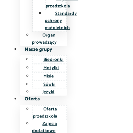
przedszkola
Standardy
ochrony
małoletnich
Organ
prowadzący
Nasze grupy
Biedronki
Motylki
Misie
Sówki
Jeżyki
Oferta
Oferta
przedszkola
Zajęcia
dodatkowe