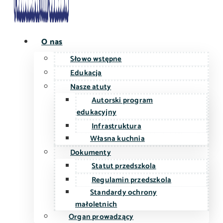
O nas
Słowo wstępne
Edukacja
Nasze atuty
Autorski program
edukacyjny
Infrastruktura
Własna kuchnia
Dokumenty
Statut przedszkola
Regulamin przedszkola
Standardy ochrony
małoletnich
Organ prowadzący