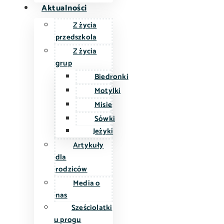
Aktualności
Z życia
przedszkola
Z życia
grup
Biedronki
Motylki
Misie
Sówki
Jeżyki
Artykuły
dla
rodziców
Media o
nas
Sześciolatki
u progu