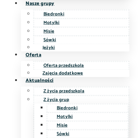
Nasze grupy
Biedronki
Motylki
Misie
Sówki
Jeżyki
Oferta
Oferta przedszkola
Zajęcia dodatkowe
Aktualności
Z życia przedszkola
Z życia grup
Biedronki
Motylki
Misie
Sówki