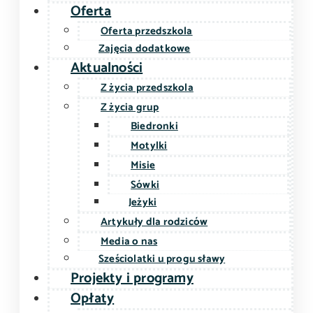
Oferta
Oferta przedszkola
Zajęcia dodatkowe
Aktualności
Z życia przedszkola
Z życia grup
Biedronki
Motylki
Misie
Sówki
Jeżyki
Artykuły dla rodziców
Media o nas
Sześciolatki u progu sławy
Projekty i programy
Opłaty