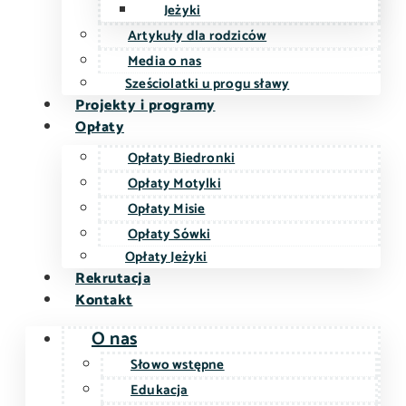
Jeżyki
Artykuły dla rodziców
Media o nas
Sześciolatki u progu sławy
Projekty i programy
Opłaty
Opłaty Biedronki
Opłaty Motylki
Opłaty Misie
Opłaty Sówki
Opłaty Jeżyki
Rekrutacja
Kontakt
O nas
Słowo wstępne
Edukacja