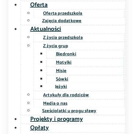
Oferta
Oferta przedszkola
Zajęcia dodatkowe
Aktualności
Z życia przedszkola
Z życia grup
Biedronki
Motylki
Misie
Sówki
Jeżyki
Artykuły dla rodziców
Media o nas
Sześciolatki u progu sławy
Projekty i programy
Opłaty