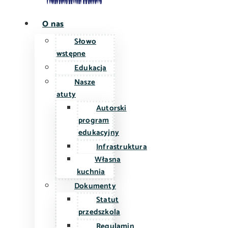
O nas
Słowo
wstępne
Edukacja
Nasze
atuty
Autorski
program
edukacyjny
Infrastruktura
Własna
kuchnia
Dokumenty
Statut
przedszkola
Regulamin