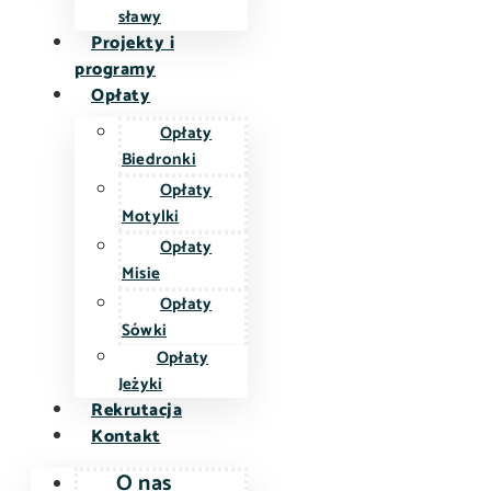
sławy
Projekty i
programy
Opłaty
Opłaty
Biedronki
Opłaty
Motylki
Opłaty
Misie
Opłaty
Sówki
Opłaty
Jeżyki
Rekrutacja
Kontakt
O nas