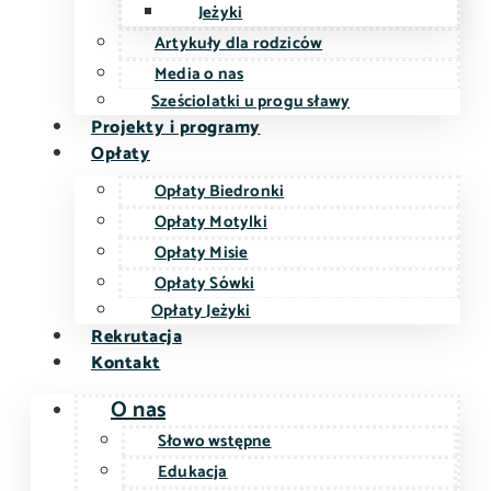
Jeżyki
Artykuły dla rodziców
Media o nas
Sześciolatki u progu sławy
Projekty i programy
Opłaty
Opłaty Biedronki
Opłaty Motylki
Opłaty Misie
Opłaty Sówki
Opłaty Jeżyki
Rekrutacja
Kontakt
O nas
Słowo wstępne
Edukacja