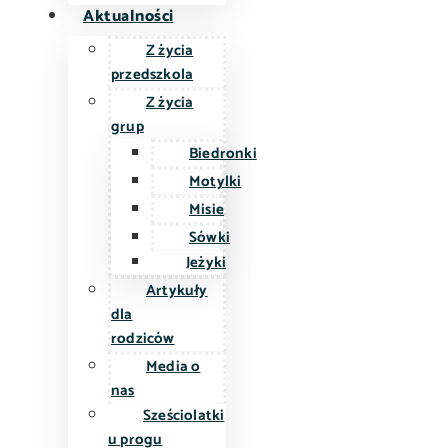
Aktualności
Z życia
przedszkola
Z życia
grup
Biedronki
Motylki
Misie
Sówki
Jeżyki
Artykuły
dla
rodziców
Media o
nas
Sześciolatki
u progu