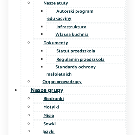
Nasze atuty
Autorski program
edukacyjny
Infrastruktura
Własna kuchnia
Dokumenty
Statut przedszkola
Regulamin przedszkola
Standardy ochrony
małoletnich
Organ prowadzący
Nasze grupy
Biedronki
Motylki
Misie
Sówki
Jeżyki