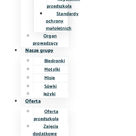
przedszkola
Standardy
ochrony
małoletnich
Organ
prowadzący
Nasze grupy
Biedronki
Motylki
Misie
Sówki
Jeżyki
Oferta
Oferta
przedszkola
Zajęcia
dodatkowe