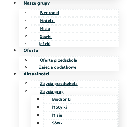
Nasze grupy
Biedronki
Motylki
Misie
Sówki
Jeżyki
Oferta
Oferta przedszkola
Zajęcia dodatkowe
Aktualności
Z życia przedszkola
Z życia grup
Biedronki
Motylki
Misie
Sówki