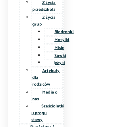
Z życia
przedszkola
Z życia
grup
Biedronki
Motylki
Misie
Sówki
Jeżyki
Artykuły
dla
rodziców
Media o
nas
Sześciolatki
u progu
sławy