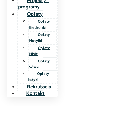
Projekty i
programy
Opłaty
Opłaty
Biedronki
Opłaty
Motylki
Opłaty
Misie
Opłaty
Sówki
Opłaty
Jeżyki
Rekrutacja
Kontakt