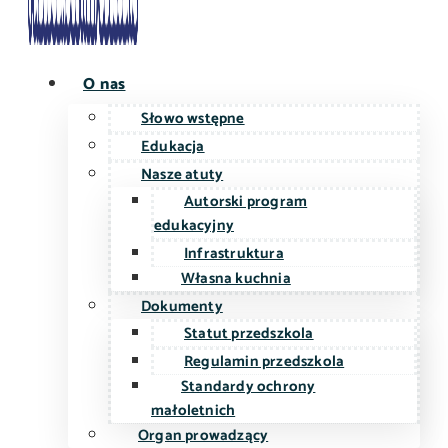
O nas
Słowo wstępne
Edukacja
Nasze atuty
Autorski program
edukacyjny
Infrastruktura
Własna kuchnia
Dokumenty
Statut przedszkola
Regulamin przedszkola
Standardy ochrony
małoletnich
Organ prowadzący